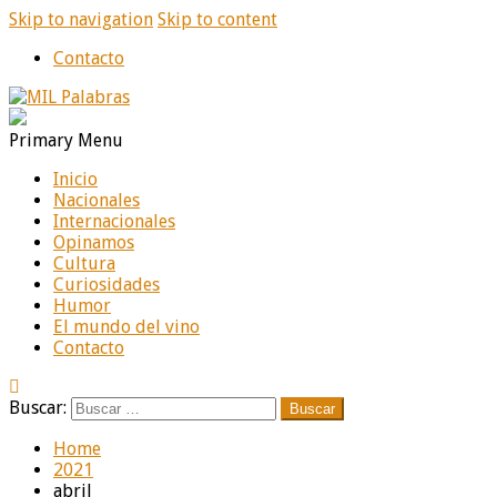
Skip to navigation
Skip to content
Contacto
MIL Palabras
Diario online de noticias
Primary Menu
Inicio
Nacionales
Internacionales
Opinamos
Cultura
Curiosidades
Humor
El mundo del vino
Contacto
Buscar:
Home
2021
abril