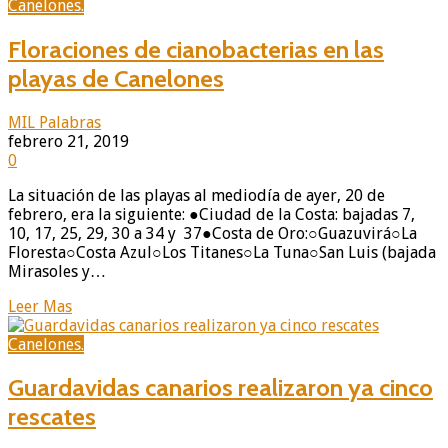
Canelones.
Floraciones de cianobacterias en las
playas de Canelones
MIL Palabras
febrero 21, 2019
0
La situación de las playas al mediodía de ayer, 20 de
febrero, era la siguiente: ●Ciudad de la Costa: bajadas 7,
10, 17, 25, 29, 30 a 34 y 37●Costa de Oro:○Guazuvirá○La
Floresta○Costa Azul○Los Titanes○La Tuna○San Luis (bajada
Mirasoles y…
Leer Mas
Canelones.
Guardavidas canarios realizaron ya cinco
rescates