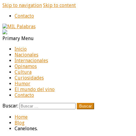
Skip to navigation
Skip to content
Contacto
MIL Palabras
Diario online de noticias
Primary Menu
Inicio
Nacionales
Internacionales
Opinamos
Cultura
Curiosidades
Humor
El mundo del vino
Contacto
Buscar:
Home
Blog
Canelones.