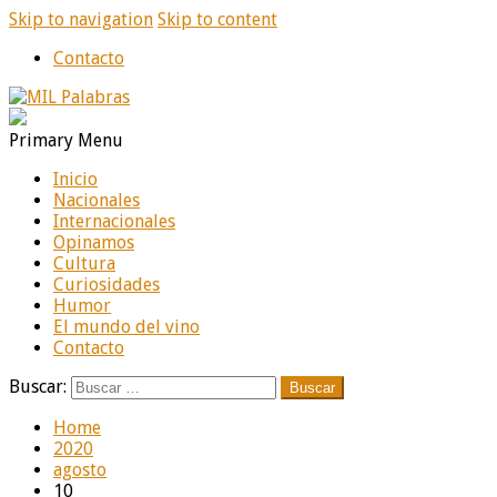
Skip to navigation
Skip to content
Contacto
MIL Palabras
Diario online de noticias
Primary Menu
Inicio
Nacionales
Internacionales
Opinamos
Cultura
Curiosidades
Humor
El mundo del vino
Contacto
Buscar:
Home
2020
agosto
10