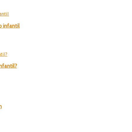
 infantil
nfantil?
n