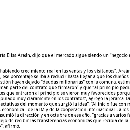
a Elisa Areán, dijo que el mercado sigue siendo un “negocio 
habiendo crecimiento real en las ventas y los visitantes”
.
Areán 
0, ese porcentaje se iba a reducir hasta llegar a que los dueños 
estión hayan dejado “deudas millonarias” con la comuna, estim
orman parte del contrato que firmaron” y que “al principio pe
es que entraron al principio se vieron muy favorecidos porque
pulado muy claramente en los contratos”, agregó la jerarca. D
ectativas del momento que surgió la idea”. “Al inicio fue con 
, económica –de la IM y de la cooperación internacional-, a los 
umió la dirección y en octubre de ese año, “gracias a varios f
jó de recibir las transferencias económicas que recibía de la 
”, afirmó.