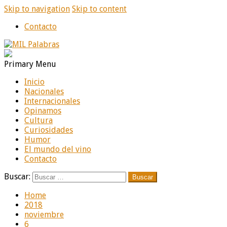
Skip to navigation
Skip to content
Contacto
MIL Palabras
Diario online de noticias
Primary Menu
Inicio
Nacionales
Internacionales
Opinamos
Cultura
Curiosidades
Humor
El mundo del vino
Contacto
Buscar:
Home
2018
noviembre
6